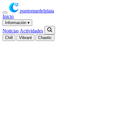
puntomardelplata
Inicio
Información
▾
Noticias
Actividades
Chill
Vibrant
Chaotic