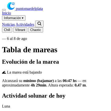
puntomardelplata
Inicio
Información
▾
Noticias
Actividades
Chill
Vibrant
Chaotic
— 6 al 8 de ago
Tabla de mareas
Evolución de la marea
🌊 La marea está bajando
Alcanzará su
mínimo (bajamar)
a las
06:47 hs
— en
aproximadamente
4h 29min
. Altura esperada:
0,47 m
.
Actividad solunar de hoy
Luna