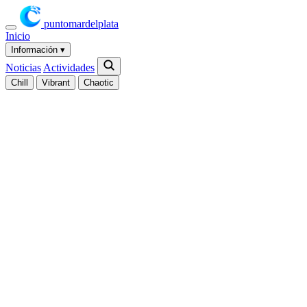
puntomardelplata
Inicio
Información
▾
Noticias
Actividades
Chill
Vibrant
Chaotic